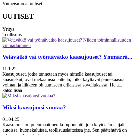
Viimeisimmät uutiset
UUTISET
Yritys
Teollisuus
Vetävätkö vai työntävätkö kaasujouset? Ymmärrä...
11.1.25
Kaasujouset, jotka tunnetaan myös nimellä kaasujouset tai
kaasuiskut, ovat mekaanisia laitteita, jotka käyttävät painekaasua
voiman ja liikkeen ohjaamiseen erilaisissa sovelluksissa. He a...
katso lisää
Miksi kaasujousi vuotaa?
01.04.25
Kaasujousi on pneumaattinen komponentti, jota käytetään laajalti
autoissa, huonekaluissa, teollisuuslaitteissa jne. Sen päätehtävä on