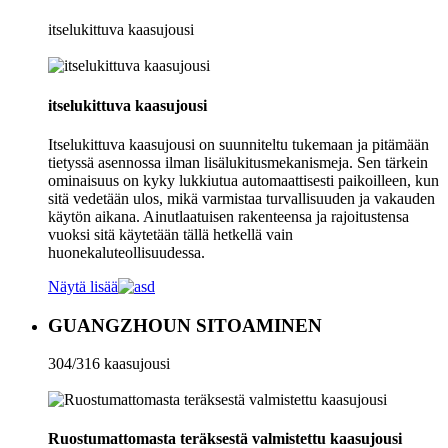
itselukittuva kaasujousi
itselukittuva kaasujousi
Itselukittuva kaasujousi on suunniteltu tukemaan ja pitämään
tietyssä asennossa ilman lisälukitusmekanismeja. Sen tärkein
ominaisuus on kyky lukkiutua automaattisesti paikoilleen, kun
sitä vedetään ulos, mikä varmistaa turvallisuuden ja vakauden
käytön aikana. Ainutlaatuisen rakenteensa ja rajoitustensa
vuoksi sitä käytetään tällä hetkellä vain
huonekaluteollisuudessa.
Näytä lisää
GUANGZHOUN SITOAMINEN
304/316 kaasujousi
Ruostumattomasta teräksestä valmistettu kaasujousi