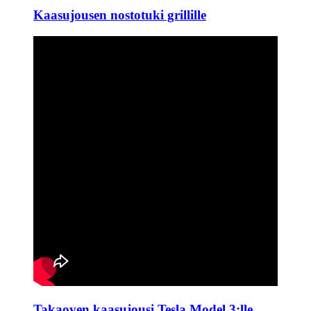
Kaasujousen nostotuki grillille
Takaoven kaasujousi Tesla Model 3:lle