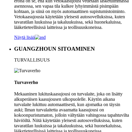
erona on se, että kun vetokaasujousi vedetään lasketuimmassa
asennossa, sen vapaa tila kulkee lyhyimmästä pisimpään
kohtaan, ja siinä on myös automaattinen supistumistoiminto.
Vetokaasujousia käytetään yleisesti autosovelluksissa, kuten
tavaratilan luukuissa ja takaluukuissa, sekä huonekaluissa,
lääketieteellisissä laitteissa ja teollisuuskoneissa.
Näytä lisää
GUANGZHOUN SITOAMINEN
TURVALLISUUS
Turvaverho
Mekaaninen lukituskaasujousi on turvalaite, joka on lisätty
alkuperäisen kaasujousen ulkopuolelle. Käytön aikana
turvalaite lukittuu automaattisesti, kun ajomatka on täysin
auki; Ilman turvalaitetta avaamatta kaasujousi on
kokoonpuristumaton, jolloin vältytään vahingossa tapahtuvilta
häviöiltä. Niitä käytetään yleisesti autosovelluksissa, kuten
tavaratilan luukuissa ja takaluukuissa, sekä huonekaluissa,
lääketieteellisissä laitteissa ja teollisuuskoneissa.