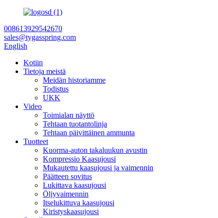
008613929542670
sales@tygasspring.com
English
Kotiin
Tietoja meistä
Meidän historiamme
Todistus
UKK
Video
Toimialan näyttö
Tehtaan tuotantolinja
Tehtaan päivittäinen ammunta
Tuotteet
Kuorma-auton takaluukun avustin
Kompressio Kaasujousi
Mukautettu kaasujousi ja vaimennin
Päätteen sovitus
Lukittava kaasujousi
Öljyvaimennin
Itselukittuva kaasujousi
Kiristyskaasujousi