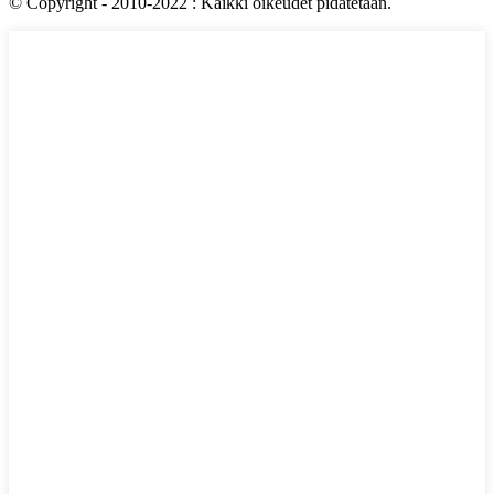
© Copyright - 2010-2022 : Kaikki oikeudet pidätetään.