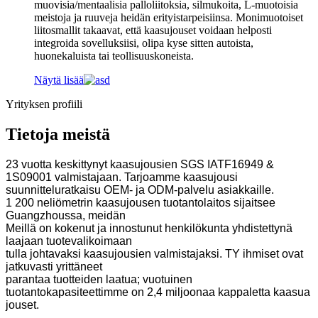
muovisia/mentaalisia palloliitoksia, silmukoita, L-muotoisia
meistoja ja ruuveja heidän erityistarpeisiinsa. Monimuotoiset
liitosmallit takaavat, että kaasujouset voidaan helposti
integroida sovelluksiisi, olipa kyse sitten autoista,
huonekaluista tai teollisuuskoneista.
Näytä lisää
Yrityksen profiili
Tietoja meistä
23 vuotta keskittynyt kaasujousien SGS IATF16949 &
1S09001 valmistajaan. Tarjoamme kaasujousi
suunnitteluratkaisu OEM- ja ODM-palvelu asiakkaille.
1 200 neliömetrin kaasujousen tuotantolaitos sijaitsee
Guangzhoussa, meidän
Meillä on kokenut ja innostunut henkilökunta yhdistettynä
laajaan tuotevalikoimaan
tulla johtavaksi kaasujousien valmistajaksi. TY ihmiset ovat
jatkuvasti yrittäneet
parantaa tuotteiden laatua; vuotuinen
tuotantokapasiteettimme on 2,4 miljoonaa kappaletta kaasua
jouset.