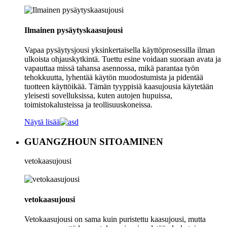
Ilmainen pysäytyskaasujousi
Vapaa pysäytysjousi yksinkertaisella käyttöprosessilla ilman
ulkoista ohjauskytkintä. Tuettu esine voidaan suoraan avata ja
vapauttaa missä tahansa asennossa, mikä parantaa työn
tehokkuutta, lyhentää käytön muodostumista ja pidentää
tuotteen käyttöikää. Tämän tyyppisiä kaasujousia käytetään
yleisesti sovelluksissa, kuten autojen hupuissa,
toimistokalusteissa ja teollisuuskoneissa.
Näytä lisää
GUANGZHOUN SITOAMINEN
vetokaasujousi
vetokaasujousi
Vetokaasujousi on sama kuin puristettu kaasujousi, mutta