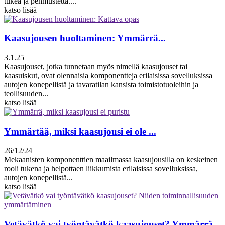
tukea ja pehmustetta....
katso lisää
Kaasujousen huoltaminen: Ymmärrä...
3.1.25
Kaasujouset, jotka tunnetaan myös nimellä kaasujouset tai
kaasuiskut, ovat olennaisia ​​komponentteja erilaisissa sovelluksissa
autojen konepellistä ja tavaratilan kansista toimistotuoleihin ja
teollisuuden...
katso lisää
Ymmärtää, miksi kaasujousi ei ole ...
26/12/24
Mekaanisten komponenttien maailmassa kaasujousilla on keskeinen
rooli tukena ja helpottaen liikkumista erilaisissa sovelluksissa,
autojen konepellistä...
katso lisää
Vetävätkö vai työntävätkö kaasujouset? Ymmärrä...