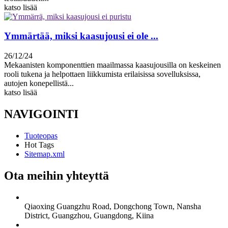
katso lisää
Ymmärtää, miksi kaasujousi ei ole ...
26/12/24
Mekaanisten komponenttien maailmassa kaasujousilla on keskeinen
rooli tukena ja helpottaen liikkumista erilaisissa sovelluksissa,
autojen konepellistä...
katso lisää
NAVIGOINTI
Tuoteopas
Hot Tags
Sitemap.xml
Ota meihin yhteyttä
Qiaoxing Guangzhu Road, Dongchong Town, Nansha
District, Guangzhou, Guangdong, Kiina