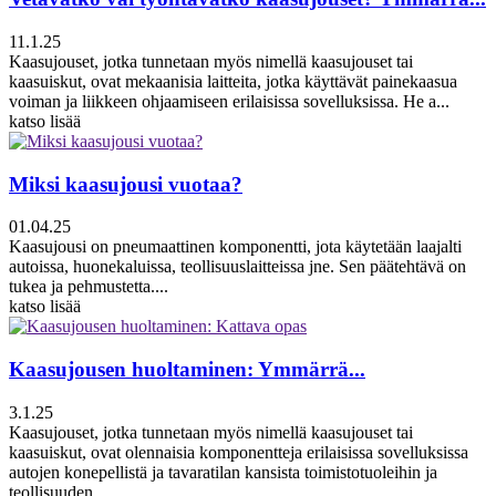
11.1.25
Kaasujouset, jotka tunnetaan myös nimellä kaasujouset tai
kaasuiskut, ovat mekaanisia laitteita, jotka käyttävät painekaasua
voiman ja liikkeen ohjaamiseen erilaisissa sovelluksissa. He a...
katso lisää
Miksi kaasujousi vuotaa?
01.04.25
Kaasujousi on pneumaattinen komponentti, jota käytetään laajalti
autoissa, huonekaluissa, teollisuuslaitteissa jne. Sen päätehtävä on
tukea ja pehmustetta....
katso lisää
Kaasujousen huoltaminen: Ymmärrä...
3.1.25
Kaasujouset, jotka tunnetaan myös nimellä kaasujouset tai
kaasuiskut, ovat olennaisia ​​komponentteja erilaisissa sovelluksissa
autojen konepellistä ja tavaratilan kansista toimistotuoleihin ja
teollisuuden...