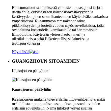
Ruostumattomasta teräksestä valmistettu kaasujousi tarjoaa
useita etuja, erityisesti sen korroosionkestävyyden ja
kestävyyden, joten se on ihanteellinen käytettäväksi ankarissa
ympäristöissä. Ruostumaton teräsrakenne takaa
pitkäikäisyyden ja luotettavuuden myös sovelluksissa, jotka
ovat alttiina kosteudelle, kemikaaleille tai äärimmäisille
lämpötiloille. Käytetään yleisesti auto-, meri- ja
ulkoilulaitteissa sekä lääketieteellisissä laitteissa ja
teollisuuskoneissa
Näytä lisää
GUANGZHOUN SITOAMINEN
Kaasujousen päätyliitin
Kaasujousen päätyliitin
Kaasujousien mukana tulee erilaisia ​​liitosvaihtoehtoja, mikä
mahdollistaa monipuolisen asennuksen ja soveltuvuuden
erilaisiin sovelluksiin. Nämä liitokset voivat sisältää