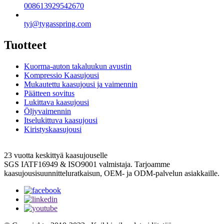
008613929542670
tyi@tygasspring.com
Tuotteet
Kuorma-auton takaluukun avustin
Kompressio Kaasujousi
Mukautettu kaasujousi ja vaimennin
Päätteen sovitus
Lukittava kaasujousi
Öljyvaimennin
Itselukittuva kaasujousi
Kiristyskaasujousi
23 vuotta keskittyä kaasujouselle
SGS IATF16949 & ISO9001 valmistaja. Tarjoamme
kaasujousisuunnitteluratkaisun, OEM- ja ODM-palvelun asiakkaille.