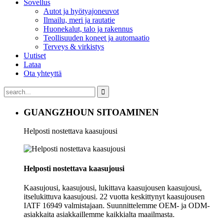
Sovellus
Autot ja hyötyajoneuvot
Ilmailu, meri ja rautatie
Huonekalut, talo ja rakennus
Teollisuuden koneet ja automaatio
Terveys & virkistys
Uutiset
Lataa
Ota yhteyttä
GUANGZHOUN SITOAMINEN
Helposti nostettava kaasujousi
Helposti nostettava kaasujousi
Kaasujousi, kaasujousi, lukittava kaasujousen kaasujousi,
itselukittuva kaasujousi. 22 vuotta keskittynyt kaasujousen
IATF 16949 valmistajaan. Suunnittelemme OEM- ja ODM-
asiakkaita asiakkaillemme kaikkialta maailmasta.